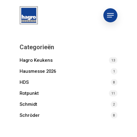
Categorieën
Hagro Keukens
13
Hausmesse 2026
1
HDS
8
Rotpunkt
11
Schmidt
2
Schröder
8