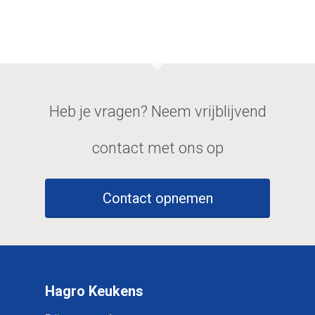
Hagro Keukens
Edisonstraat 4
7903 AN Hoogeveen
T:
0528 280 280
Heb je vragen? Neem vrijblijvend
E:
info@hagrokeukens.nl
contact met ons op
Culitetechselectie
Contact opnemen
Storechangers
Hagro Keukens