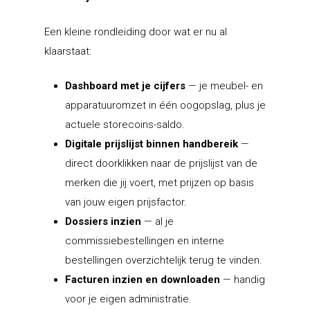
Een kleine rondleiding door wat er nu al
klaarstaat:
Dashboard met je cijfers
— je meubel- en
apparatuuromzet in één oogopslag, plus je
actuele storecoins-saldo.
Keukenmeubelen
Digitale prijslijst binnen handbereik
—
Klant worden
Rotpunkt
direct doorklikken naar de prijslijst van de
merken die jij voert, met prijzen op basis
USP’S
Schmidt
Diensten & retail
Bestaande winkel
van jouw eigen prijsfactor.
ondersteuning
Winkel inrichting
USP’S
Schröder
Een eigen winkel begi
Dossiers inzien
— al je
commissiebestellingen en interne
Collectie 2026
USP’S
Private label
Contact
Hagro Dealer Support
bestellingen overzichtelijk terug te vinden.
Collectie 2026
Punto
Maatwerk producten
HDS partners & inte
Culitech selectie
Software
Hagro Team
Facturen inzien en downloaden
— handig
Qlinea
Comodo
voor je eigen administratie.
Duurzame keuken
Wat is HDS?
Prijzen
Showroom en winkel 
HDS
Klantenportaal