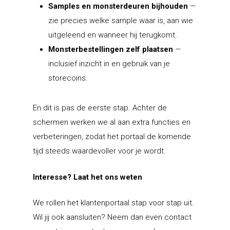
Over ons
Samples en monsterdeuren bijhouden
—
oplossingen
Legio
Voor wie?
Storechangers
Schmidt
Kiosk
zie precies welke sample waar is, aan wie
Actueel
Instore
Storecoins
uitgeleend en wanneer hij terugkomt.
Rotpunkt
Vacatures
Monsterbestellingen zelf plaatsen
—
Storechannel
Schröder
inclusief inzicht in en gebruik van je
Consumenten
storecoins.
Hagro Keukens
En dit is pas de eerste stap. Achter de
Edisonstraat 4
schermen werken we al aan extra functies en
7903 AN Hoogeveen
verbeteringen, zodat het portaal de komende
tijd steeds waardevoller voor je wordt.
T:
0528 280 280
E:
info@hagrokeukens.nl
Interesse? Laat het ons weten
We rollen het klantenportaal stap voor stap uit.
Culitetechselectie
Wil jij ook aansluiten? Neem dan even contact