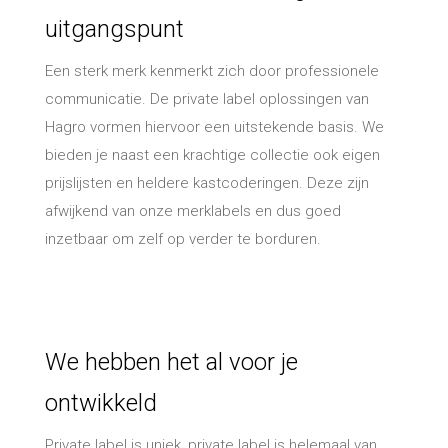
Over ons
oplossingen
uitgangspunt
Legio
Voor wie?
Storechangers
Schmidt
Kiosk
Actueel
Instore
Storecoins
Een sterk merk kenmerkt zich door professionele
Rotpunkt
Vacatures
communicatie. De private label oplossingen van
Storechannel
Schröder
Hagro vormen hiervoor een uitstekende basis. We
Consumenten
bieden je naast een krachtige collectie ook eigen
prijslijsten en heldere kastcoderingen. Deze zijn
Hagro Keukens
afwijkend van onze merklabels en dus goed
Edisonstraat 4
inzetbaar om zelf op verder te borduren.
7903 AN Hoogeveen
T:
0528 280 280
E:
info@hagrokeukens.nl
We hebben het al voor je
ontwikkeld
Culitetechselectie
Private label is uniek, private label is helemaal van