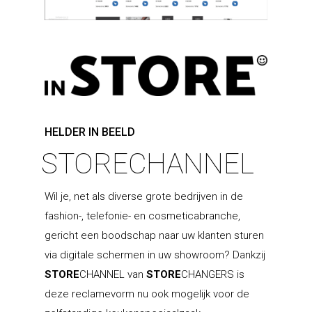
HELDER IN BEELD
STORECHANNEL
Keukenmeubelen
Klant worden
Rotpunkt
Wil je, net als diverse grote bedrijven in de
USP’S
Schmidt
fashion-, telefonie- en cosmeticabranche,
Diensten & retail
Bestaande winkel
gericht een boodschap naar uw klanten sturen
ondersteuning
Winkel inrichting
USP’S
Schröder
Een eigen winkel begi
via digitale schermen in uw showroom? Dankzij
Collectie 2026
USP’S
Private label
Contact
Hagro Dealer Support
STORE
CHANNEL van
STORE
CHANGERS is
deze reclamevorm nu ook mogelijk voor de
Collectie 2026
Punto
Maatwerk producten
HDS partners & inte
Culitech selectie
Software
Hagro Team