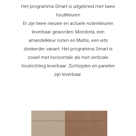
Het programma Smart is uitgebreid met twee
Hagro Keukens
houtkleuren
Er zijn twee nieuwe en actuele notenkleuren
Edisonstraat 4
leverbaar geworden: Mondorla, een
7903 AN Hoogeveen
amandelkleur noten en Mattis, een iets
donkerder variant. Het programma Smart is
T:
0528 280 280
zowel met horizontale als met verticale
E:
info@hagrokeukens.nl
houtrichting leverbaar. Zichtzijden en panelen
zijn leverbaar.
Culitetechselectie
Storechangers