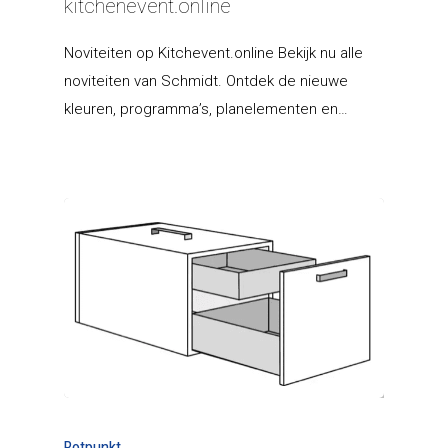
kitchenevent.online
T:
0528 280 280
Noviteiten op Kitchevent.online Bekijk nu alle
E:
info@hagrokeukens.nl
noviteiten van Schmidt. Ontdek de nieuwe
kleuren, programma’s, planelementen en…
Culitetechselectie
Storechangers
Rotpunkt