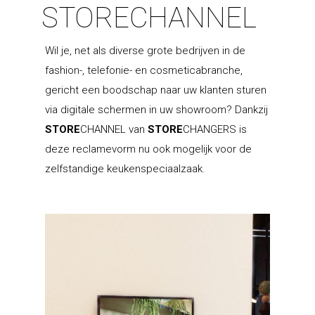
STORECHANNEL
Klant worden
Rotpunkt
USP’S
Schmidt
Diensten & retail
Bestaande winkel
Wil je, net als diverse grote bedrijven in de
ondersteuning
Winkel inrichting
USP’S
fashion-, telefonie- en cosmeticabranche,
Schröder
Een eigen winkel begi
gericht een boodschap naar uw klanten sturen
Collectie 2026
USP’S
Private label
Contact
Hagro Dealer Support
via digitale schermen in uw showroom? Dankzij
Collectie 2026
Punto
Maatwerk producten
HDS partners & inte
Culitech selectie
STORE
CHANNEL van
STORE
CHANGERS is
Software
Hagro Team
deze reclamevorm nu ook mogelijk voor de
Qlinea
Comodo
Duurzame keuken
Wat is HDS?
Prijzen
Showroom en winkel 
HDS
Over ons
Klantenportaal
zelfstandige keukenspeciaalzaak.
oplossingen
Legio
Voor wie?
Storechangers
Schmidt
Kiosk
Actueel
Instore
Storecoins
Rotpunkt
Vacatures
Storechannel
Schröder
Consumenten
Hagro Keukens