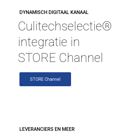
T:
0528 280 280
E:
info@hagrokeukens.nl
DYNAMISCH DIGITAAL KANAAL
Culitechselectie®️
Culitetechselectie
integratie in
Storechangers
STORE Channel
STORE Channel
LEVERANCIERS EN MEER