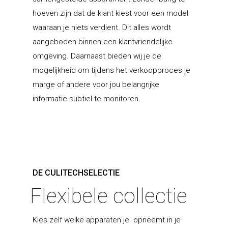
hoeven zijn dat de klant kiest voor een model
waaraan je niets verdient. Dit alles wordt
aangeboden binnen een klantvriendelijke
omgeving. Daarnaast bieden wij je de
mogelijkheid om tijdens het verkoopproces je
marge of andere voor jou belangrijke
informatie subtiel te monitoren.
Keukenmeubelen
DE CULITECHSELECTIE
Flexibele collectie
Klant worden
Rotpunkt
USP’S
Schmidt
Diensten & retail
Bestaande winkel
Kies zelf welke apparaten je opneemt in je