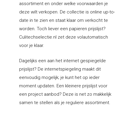
ondersteuning
Winkel inrichting
USP’S
Schröder
Een eigen winkel begi
assortiment en onder welke voorwaarden je
deze wilt verkopen. De collectie is online up-to-
Collectie 2026
USP’S
Private label
Contact
Hagro Dealer Support
date in te zien en staat klaar om verkocht te
Collectie 2026
Punto
Maatwerk producten
HDS partners & inte
Culitech selectie
Software
Hagro Team
worden. Toch liever een papieren prijslijst?
Culitechselectie.nl zet deze volautomatisch
Qlinea
Comodo
Duurzame keuken
Wat is HDS?
Prijzen
Showroom en winkel 
HDS
Over ons
Klantenportaal
voor je klaar.
oplossingen
Legio
Voor wie?
Storechangers
Schmidt
Kiosk
Actueel
Dagelijks een aan het internet gespiegelde
Instore
Storecoins
Rotpunkt
Vacatures
prijslijst? De internetspiegeling maakt dit
Storechannel
Schröder
eenvoudig mogelijk; je kunt het op ieder
Consumenten
moment updaten. Een kleinere prijslijst voor
een project aanbod? Deze is net zo makkelijk
Hagro Keukens
samen te stellen als je reguliere assortiment.
Edisonstraat 4
7903 AN Hoogeveen