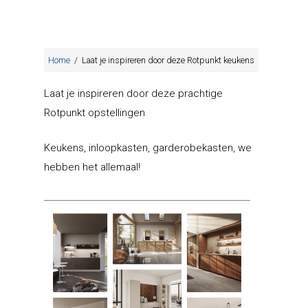
Home
/
Laat je inspireren door deze Rotpunkt keukens
Laat je inspireren door deze prachtige
Rotpunkt opstellingen
Keukens, inloopkasten, garderobekasten, we
hebben het allemaal!
Keukenmeubelen
Klant worden
Rotpunkt
USP’S
Schmidt
Diensten & retail
Bestaande winkel