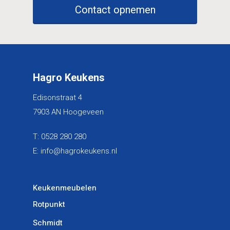
Contact opnemen
T:
0528 280 280
E:
info@hagrokeukens.nl
Culitetechselectie
Hagro Keukens
Storechangers
Edisonstraat 4
7903 AN Hoogeveen
T:
0528 280 280
E:
info@hagrokeukens.nl
Keukenmeubelen
Rotpunkt
Schmidt